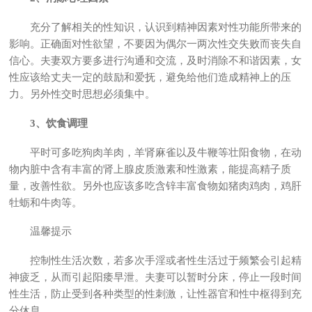
充分了解相关的性知识，认识到精神因素对性功能所带来的
影响。正确面对性欲望，不要因为偶尔一两次性交失败而丧失自
信心。夫妻双方要多进行沟通和交流，及时消除不和谐因素，女
性应该给丈夫一定的鼓励和爱抚，避免给他们造成精神上的压
力。另外性交时思想必须集中。
3、饮食调理
平时可多吃狗肉羊肉，羊肾麻雀以及牛鞭等壮阳食物，在动
物内脏中含有丰富的肾上腺皮质激素和性激素，能提高精子质
量，改善性欲。另外也应该多吃含锌丰富食物如猪肉鸡肉，鸡肝
牡蛎和牛肉等。
温馨提示
控制性生活次数，若多次手淫或者性生活过于频繁会引起精
神疲乏，从而引起阳痿早泄。夫妻可以暂时分床，停止一段时间
性生活，防止受到各种类型的性刺激，让性器官和性中枢得到充
分休息。